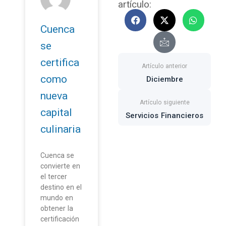
artículo:
F
X
I
W
a
-
c
h
Cuenca
c
t
o
a
e
w
n
t
se
b
i
-
s
o
t
m
a
certifica
o
t
a
p
k
e
i
p
como
Diciembre
r
l
nueva
capital
Servicios Financieros
culinaria
Cuenca se
convierte en
el tercer
destino en el
mundo en
obtener la
certificación