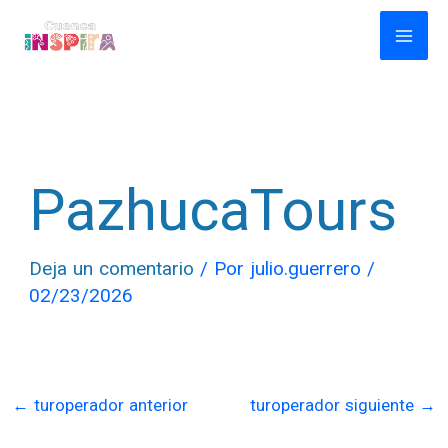
Ir
al
contenido
PazhucaTours
Deja un comentario
/ Por
julio.guerrero
/
02/23/2026
←
turoperador anterior
turoperador siguiente
→