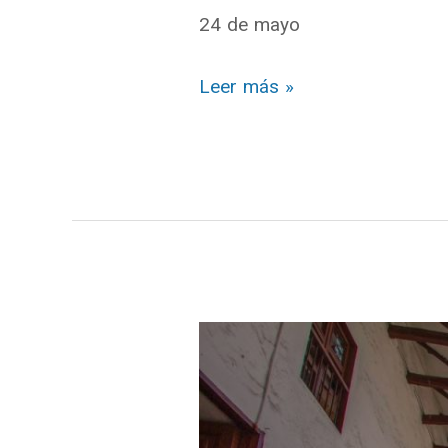
24 de mayo
Leer más »
Patrimonio
Cultural
de
la