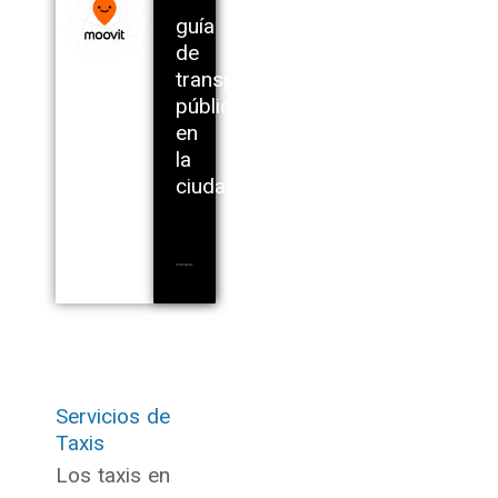
guía
de
transporte
público
en
la
ciudad:
Servicios de
Taxis
Los taxis en