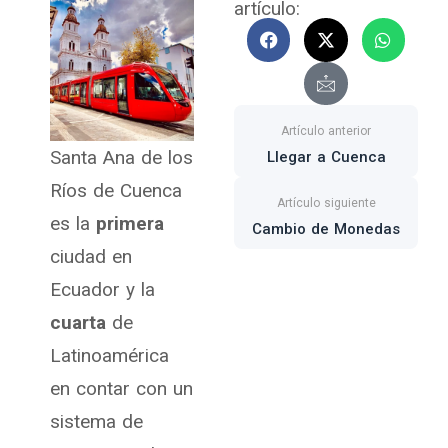
artículo:
F
X
I
W
a
-
c
h
c
t
o
a
e
w
n
t
b
i
-
s
o
t
m
a
o
t
a
p
k
e
i
p
Santa Ana de los
Llegar a Cuenca
r
l
Ríos de Cuenca
es la
primera
Cambio de Monedas
ciudad en
Ecuador y la
cuarta
de
Latinoamérica
en contar con un
sistema de