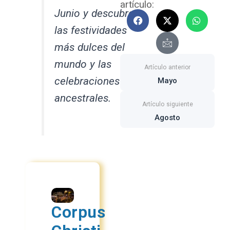
artículo:
Junio y descubre
F
X
I
W
a
-
c
h
las festividades
c
t
o
a
e
w
n
t
más dulces del
b
i
-
s
o
t
m
a
mundo y las
o
t
a
p
k
e
i
p
celebraciones
Mayo
r
l
ancestrales.
Agosto
Corpus