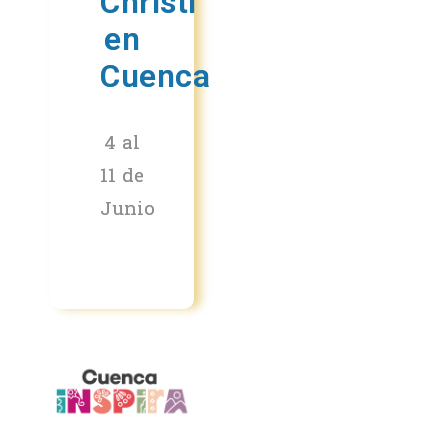
Christi
en
Cuenca
4 al
11 de
Junio