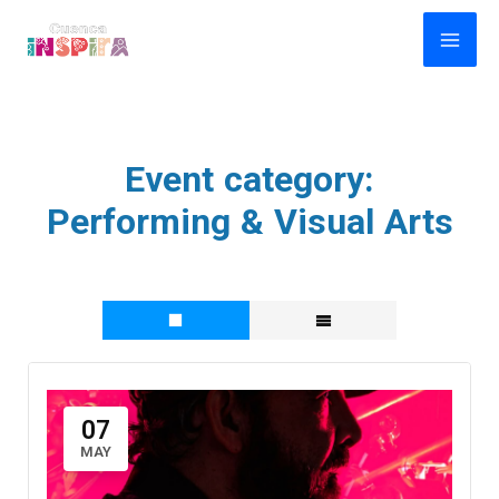
Ir
al
contenido
Event category:
Performing & Visual Arts
07
MAY