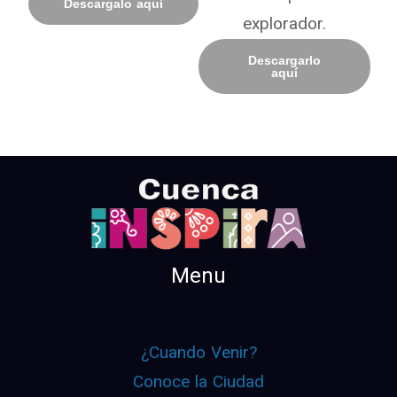
Descargalo aquí
explorador.
Descargarlo
aquí
Menu
¿Cuando Venir?
Conoce la Ciudad