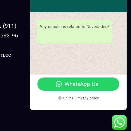
Facebook
Instagram
 (911)
Any questions related to Novedades?
Linkedin
 +593 96
YouTube
om.ec
Pinterest
Twitter
WhatsApp Us
Online | Privacy policy