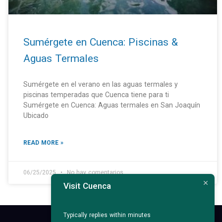
Sumérgete en Cuenca: Piscinas &
Aguas Termales
Sumérgete en el verano en las aguas termales y
piscinas temperadas que Cuenca tiene para ti
Sumérgete en Cuenca: Aguas termales en San Joaquín
Ubicado
READ MORE »
06/25/2025
No hay comentarios
Visit Cuenca
Typically replies within minutes