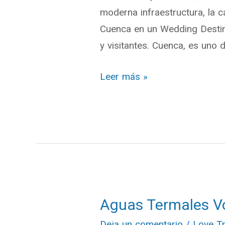
moderna infraestructura, la ca
Cuenca en un Wedding Destina
y visitantes. Cuenca, es uno d
Leer más »
Aguas Termales V
Aguas
Termales
Deja un comentario
/
Love Tr