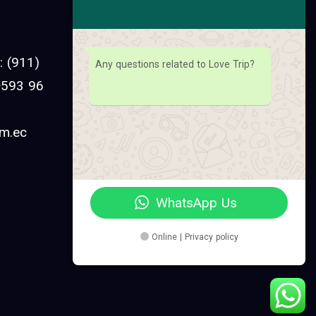
Facebook
Instagram
 (911)
Any questions related to Love Trip?
Linkedin
 +593 96
YouTube
om.ec
Pinterest
Twitter
WhatsApp Us
Online | Privacy policy