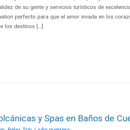
lidez de su gente y servicios turísticos de excelencia
tion perfecto para que el amor invada en los corazon
e los destinos […]
olcánicas y Spas en Baños de Cu
ip
,
Relax Trip
/
julio.guerrero