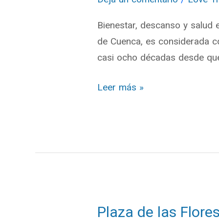
Volcánicas
Bienestar, descanso y salud e
y
de Cuenca, es considerada c
Spas
casi ocho décadas desde que 
en
Baños
Leer más »
de
Cuenca
Plaza de las Flor
Plaza