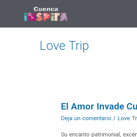
Ir
al
contenido
Love Trip
El Amor Invade C
El
Amor
Deja un comentario
/
Love Tr
Invade
Su encanto patrimonial, excén
Cuenca