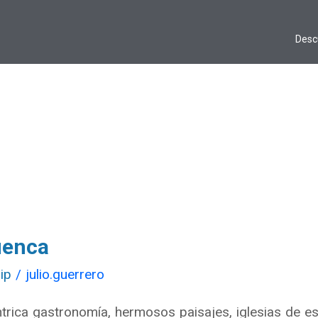
Desc
uenca
ip
/
julio.guerrero
trica gastronomía, hermosos paisajes, iglesias de est