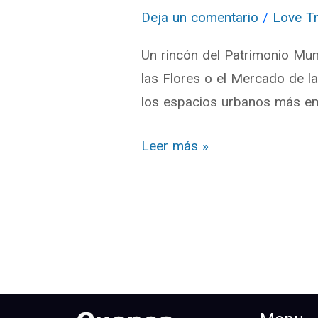
de
Deja un comentario
/
Love Tr
las
Un rincón del Patrimonio Mun
Flores
las Flores o el Mercado de l
en
los espacios urbanos más emb
Cuenca
Leer más »