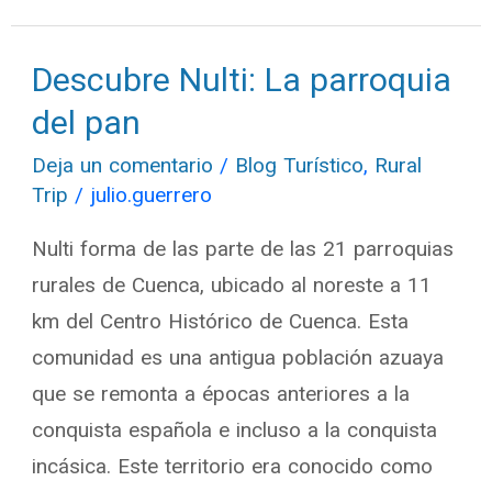
Descubre Nulti: La parroquia
Descubre
Nulti:
del pan
La
Deja un comentario
/
Blog Turístico
,
Rural
parroquia
Trip
/
julio.guerrero
del
Nulti forma de las parte de las 21 parroquias
pan
rurales de Cuenca, ubicado al noreste a 11
km del Centro Histórico de Cuenca. Esta
comunidad es una antigua población azuaya
que se remonta a épocas anteriores a la
conquista española e incluso a la conquista
incásica. Este territorio era conocido como