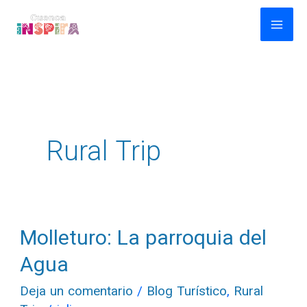
Ir
al
contenido
Rural Trip
Molleturo: La parroquia del
Molleturo:
La
Agua
parroquia
Deja un comentario
/
Blog Turístico
,
Rural
del