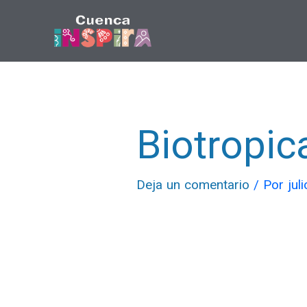
Ir
al
contenido
Biotropic
Deja un comentario
/ Por
jul