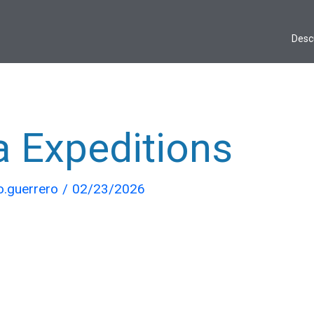
Desc
a Expeditions
io.guerrero
/
02/23/2026