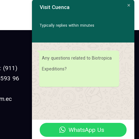
Visit Cuenca
Typically replies within minutes
Facebook
Any questions related to Biotropica
Instagram
 (911)
Expeditions?
Linkedin
 +593 96
YouTube
om.ec
Pinterest
Twitter
WhatsApp Us