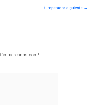
turoperador siguiente
→
stán marcados con
*