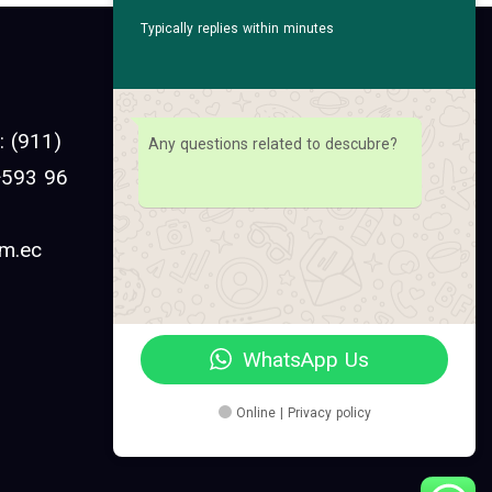
Typically replies within minutes
Facebook
Instagram
 (911)
Any questions related to descubre?
Linkedin
 +593 96
YouTube
om.ec
Pinterest
Twitter
WhatsApp Us
Online | Privacy policy