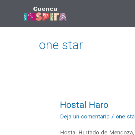
Ir
al
contenido
one star
Hostal Haro
Hostal
Haro
Deja un comentario
/
one sta
Hostal Hurtado de Mendoza, f