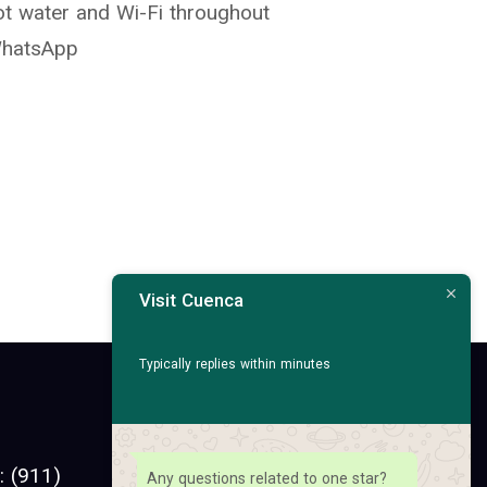
hot water and Wi-Fi throughout
 WhatsApp
Visit Cuenca
Typically replies within minutes
Facebook
Instagram
 (911)
Any questions related to one star?