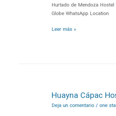
Hurtado de Mendoza Hostel f
Hostel
Globe WhatsApp Location
Leer más »
Huayna Cápac Hos
Huayna
Cápac
Deja un comentario
/
one sta
Hostel